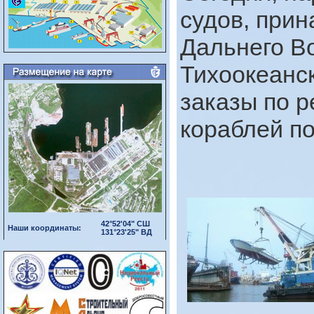
судов, при
Дальнего Во
Тихоокеанск
заказы по 
кораблей п
42°52'04" СШ
Наши координаты:
131°23'25" ВД