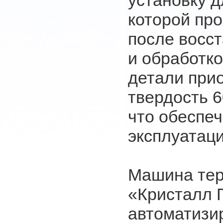
установку д
которой пр
после восс
и обработк
детали при
твердость 6
что обеспе
эксплуатац
Машина тер
«Кристалл 
автоматизи