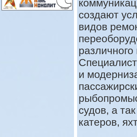
коммуникац
создают ус
видов ремон
переоборуд
различного 
Специалист
и модерниз
пассажирск
рыбопромы
судов, а та
катеров, ях