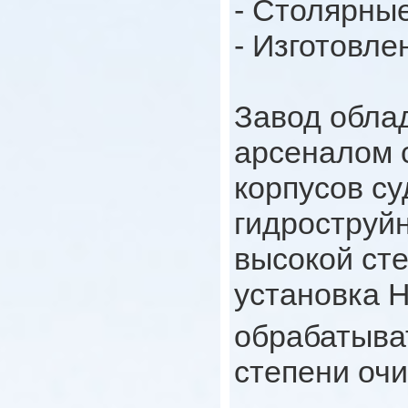
- Столярны
- Изготовле
Завод обла
арсеналом с
корпусов с
гидроструй
высокой ст
установка
обрабатыва
степени очи