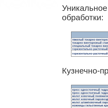
Уникальное
обработки:
тяжелый токарно-винторе
токарно-винторезный ста
специальный токарно-вин
горизонтально-расточный
горизонтально-расточный
Кузнечно-п
пресс одностоечный гидр
пресс одностоечный гидр
молот ковочный пневмати
молот ковочный паровозд
молот штамповочный паро
ножницы гильотинные кри