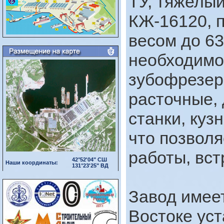
ТУ, тяжелы
КЖ-16120, 
весом до 63
необходимо
зубофрезер
расточные,
станки, куз
что позвол
работы, вс
42°52'04" СШ
Наши координаты:
131°23'25" ВД
Завод имее
Востоке уст