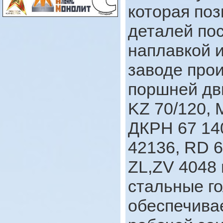
которая по
деталей по
наплавкой 
заводе про
поршней дв
KZ 70/120, 
ДКРН 67 14
42136, RD 6
ZL,ZV 4048
стальные г
обеспечива