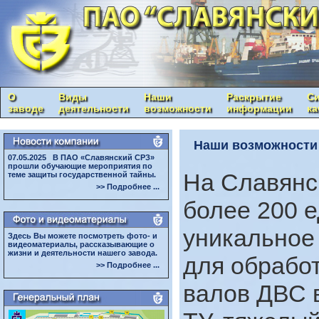
О
Виды
Наши
Раскрытие
Си
заводе
деятельности
возможности
информации
ка
Наши возможности 
07.05.2025 В ПАО «Славянский СРЗ»
прошли обучающие мероприятия по
На Славянс
теме защиты государственной тайны.
>> Подробнее ...
более 200 
уникальное
Здесь Вы можете посмотреть фото- и
видеоматериалы, рассказывающие о
жизни и деятельности нашего завода.
для обрабо
>> Подробнее ...
валов ДВС 