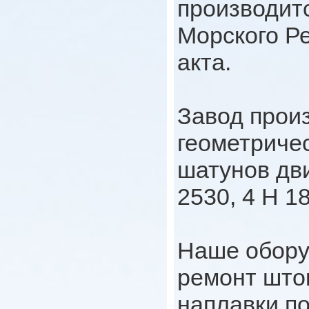
производит
Морского Ре
акта.
Завод прои
геометриче
шатунов дви
2530, 4 H 
Наше обору
ремонт што
наплавки п