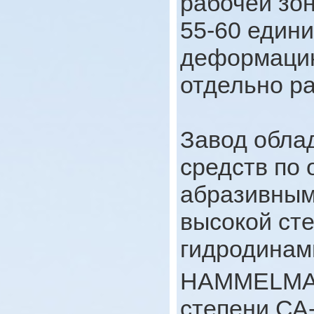
рабочей зо
55-60 един
деформацию
отдельно р
Завод обла
средств по 
абразивным
высокой ст
гидродинам
HAMMELMANN
степени СА-