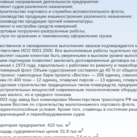
новные направления деятельности предприятия:
Ремонт судов различного назначения;
Строительство портового и служебно-вспомогательного флота;
Производство продукции машиностроения различного назначения;
Производство продукции прочей номенклатуры;
Ремонт и настройка средств измерений;
Портовые погрузочно-разгрузочные работы;
Услуги по хранению и таможенному оформлению грузов.
чественное и своевременное выполнение заказов подтверждается
ответствия ИСО 9001:2000. Все выполняемые работы тщательно пр
зволяет нашим клиентам быть уверенными в высоком уровне выпол
шим партнерам позволяет заключать долговременные договора на 
чиная с 1973 года, параллельно с работами по ремонту и переобор
ломерный флот. Объем судостроения составлял до 40 % от общег
строено: самоходных барж проекта «Восток» — 206 единиц, самох
ржа г/п 400 тонн – 12 единиц, плавучих пирсов — 13 единиц, плав
одолжая строительство традиционных типов плавсредств, предпри
достроительных мощностей современным технологическим оборудов
ько малого, но и среднего тоннажа.
2003 году завод был номинирован Министерством транспорта РФ ка
льнем Востоке по строительству малотоннажного портового флота.
нкурентоспособные условия. Кроме того, славянцы в состоянии ре
дернизацией и переоборудованием судов.
2
рритория предприятия: 410 тыс. м
2
ощадь судоремонтных цехов: 51.8 тыс м
2
ощадь судостроительного комплекса: 7.6 тыс. м