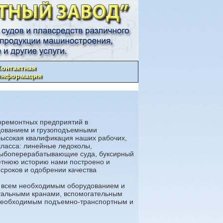
Контактная
информация
оремонтных предприятий в
дованием и грузоподъемными
 Высокая квалификация наших рабочих,
класса: линейные ледоколы,
рыбоперерабатывающие суда, буксирный
летнюю историю нами построено и
сроков и одобрении качества
ет всем необходимым оборудованием и
ртальными кранами, вспомогательным
 необходимым подъемно-транспортным и