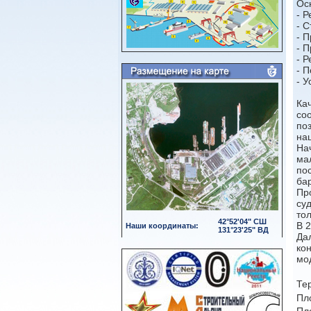
Ос
- 
- 
- 
- 
- 
- 
- 
Ка
со
по
на
На
ма
по
ба
Пр
су
тол
42°52'04" СШ
В 
Наши координаты:
131°23'25" ВД
Да
ко
мо
Те
Пл
Пл