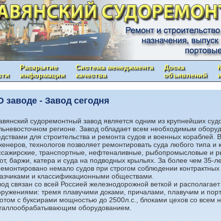
Раскрытие
Система менеджмента
Доска
сти
информации
качества
объявлений
заводе - Завод сегодня
авянский судоремонтный завод является одним из крупнейших суд
льневосточном регионе. Завод обладает всем необходимым обору
едствами для строительства и ремонта судов и военных кораблей.
женеров, технологов позволяет ремонтировать суда любого типа и 
ссажирские, транспортные, нефтеналивные, рыбопромысловые и 
от, баржи, катера и суда на подводных крыльях. За более чем 35-
ремонтировано немало судов при строгом соблюдении контрактных 
казчиками и классификационными обществами.
вод связан со всей Россией железнодорожной веткой и располага
оружениями: тремя плавучими доками, причалами, плавучим и по
отом с буксирами мощностью до 2500л.с., блоками цехов со всем
таллообрабатывающим оборудованием.