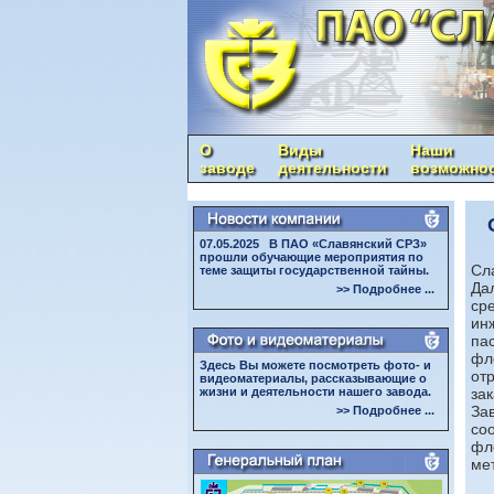
О
Виды
Наши
заводе
деятельности
возможно
О 
07.05.2025 В ПАО «Славянский СРЗ»
прошли обучающие мероприятия по
Сл
теме защиты государственной тайны.
Да
>> Подробнее ...
ср
ин
па
фл
Здесь Вы можете посмотреть фото- и
от
видеоматериалы, рассказывающие о
жизни и деятельности нашего завода.
за
За
>> Подробнее ...
со
фл
ме