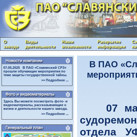
О
Виды
Наши
Раскрытие
Си
заводе
деятельности
возможности
информации
ка
В ПАО «Сл
07.05.2025 В ПАО «Славянский СРЗ»
прошли обучающие мероприятия по
мероприяти
теме защиты государственной тайны.
>> Подробнее ...
Здесь Вы можете посмотреть фото- и
07 мая 2
видеоматериалы, рассказывающие о
жизни и деятельности нашего завода.
>> Подробнее ...
судоремо
отдела У