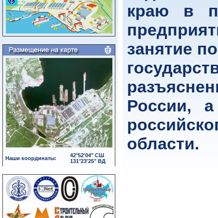
краю в п
предприя
занятие п
государст
разъясне
России, 
российско
области.
42°52'04" СШ
Наши координаты:
131°23'25" ВД